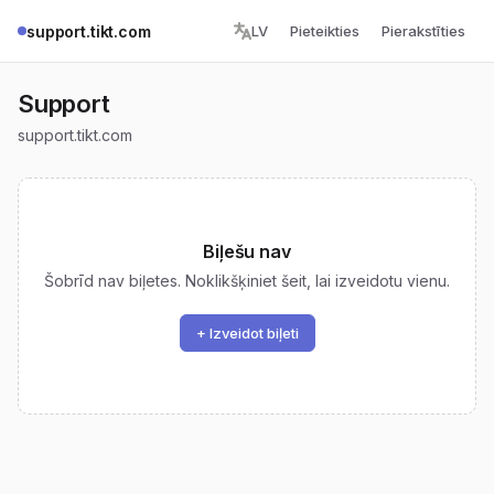
support.tikt.com
LV
Pieteikties
Pierakstīties
Support
support.tikt.com
Biļešu nav
Šobrīd nav biļetes. Noklikšķiniet šeit, lai izveidotu vienu.
+ Izveidot biļeti