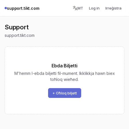
support.tikt.com
MT
Log in
Irreġistra
Support
support.tikt.com
Ebda Biljetti
M'hemm l-ebda biljetti fil-mument. Ikklikkja hawn biex
toħloq wieħed.
+ Oħloq biljett